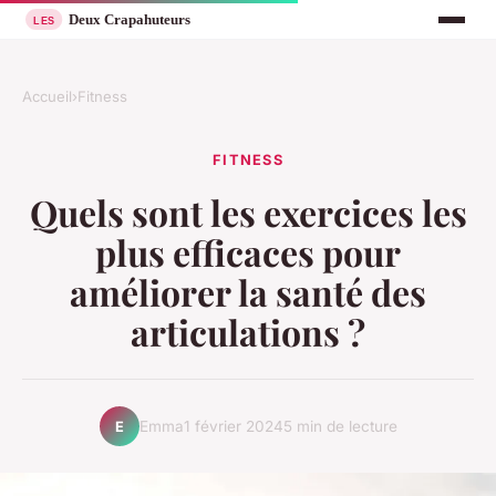
Accueil
›
Fitness
FITNESS
Quels sont les exercices les
plus efficaces pour
améliorer la santé des
articulations ?
Emma
1 février 2024
5 min de lecture
E