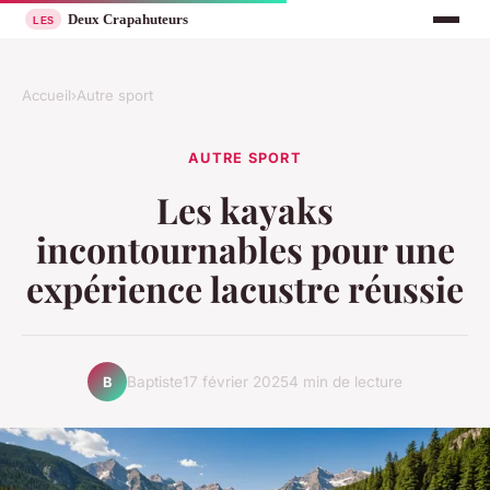
Accueil
›
Autre sport
AUTRE SPORT
Les kayaks
incontournables pour une
expérience lacustre réussie
Baptiste
17 février 2025
4 min de lecture
B