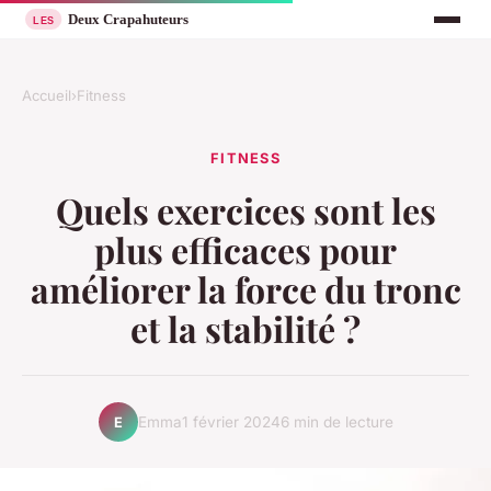
Accueil
›
Fitness
FITNESS
Quels exercices sont les
plus efficaces pour
améliorer la force du tronc
et la stabilité ?
Emma
1 février 2024
6 min de lecture
E