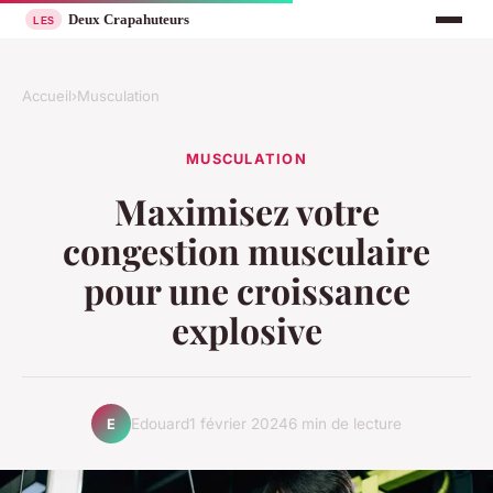
Accueil
›
Musculation
MUSCULATION
Maximisez votre
congestion musculaire
pour une croissance
explosive
Edouard
1 février 2024
6 min de lecture
E