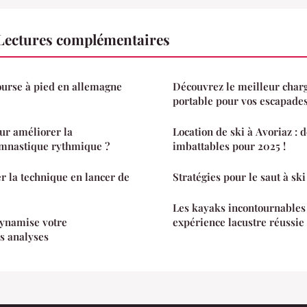
 Lectures complémentaires
course à pied en allemagne
Découvrez le meilleur charg
portable pour vos escapade
ur améliorer la
Location de ski à Avoriaz : d
ymnastique rythmique ?
imbattables pour 2025 !
 la technique en lancer de
Stratégies pour le saut à ski
Les kayaks incontournables
dynamise votre
expérience lacustre réussie
s analyses