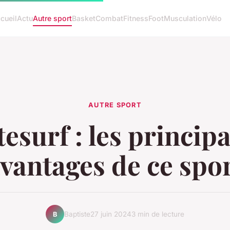
cueil
Actu
Autre sport
Basket
Combat
Fitness
Foot
Musculation
Vélo
AUTRE SPORT
tesurf : les princip
vantages de ce spo
Baptiste
27 juin 2024
3 min de lecture
B