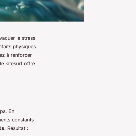
vacuer le stress
nfaits physiques
iez à renforcer
 kitesurf offre
rps. En
ents constants
ds
. Résultat :