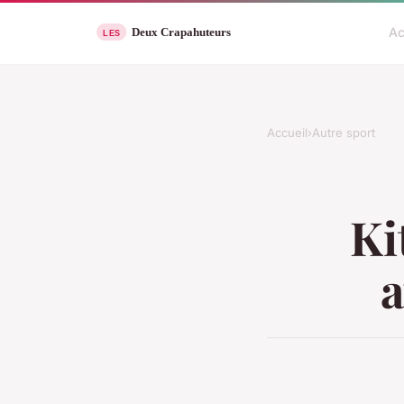
Ac
Accueil
›
Autre sport
Ki
a