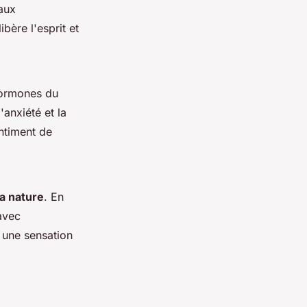
 aux
bère l'esprit et
hormones du
'anxiété et la
entiment de
a nature
. En
avec
 une sensation