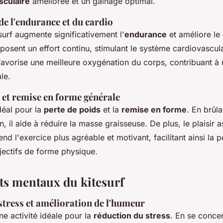
sculaire
améliorée et un gainage optimal.
de l'endurance et du cardio
esurf augmente significativement l'
endurance
et améliore le
posent un effort continu, stimulant le système cardiovascula
 favorise une meilleure oxygénation du corps, contribuant à
le.
 et remise en forme générale
idéal pour la
perte de poids
et la
remise en forme
. En brûla
, il aide à réduire la masse graisseuse. De plus, le plaisir 
end l'exercice plus agréable et motivant, facilitant ainsi la 
bjectifs de forme physique.
its mentaux du kitesurf
stress et amélioration de l'humeur
une activité idéale pour la
réduction du stress
. En se concen