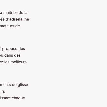
a maîtrise de la
tée d'
adrénaline
amateurs de
rf propose des
 ou dans des
z les meilleurs
oments de glisse
irs
hissant chaque