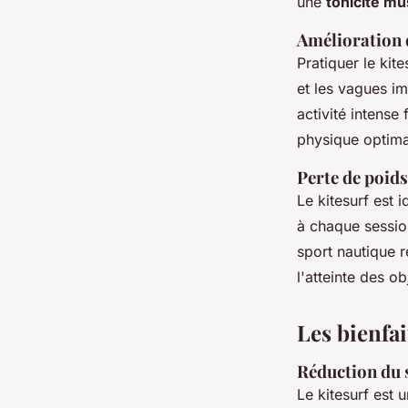
une
tonicité mu
Amélioration 
Pratiquer le kit
et les vagues im
activité intense
physique optima
Perte de poids
Le kitesurf est 
à chaque session
sport nautique r
l'atteinte des o
Les bienfa
Réduction du 
Le kitesurf est 