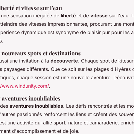
berté et vitesse sur l'eau
e une sensation inégalée de
liberté
et de
vitesse
sur l'eau. L
atteindre des vitesses impressionnantes, procurant une mon
xpérience dynamique est synonyme de plaisir pur pour les 
s.
 nouveaux spots et destinations
ussi une invitation à la
découverte
. Chaque spot de kitesu
es paysages différents. Que ce soit sur les plages d'Hyères
otiques, chaque session est une nouvelle aventure. Découvre
://www.windunity.com/
.
t aventures inoubliables
e des
aventures inoubliables
. Les défis rencontrés et les m
autres passionnés renforcent les liens et créent des souven
t une activité qui allie sport, nature et camaraderie, enric
iment d'accomplissement et de joie.